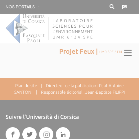
NOS PORTAILS :
Projet Feux |
UMR SPE 6134
Plan du site
| Directeur de la publication : Paul-Antoine
SANTONI | Responsable éditorial : Jean-Baptiste FILIPPI
Suivre l'Università di Corsica