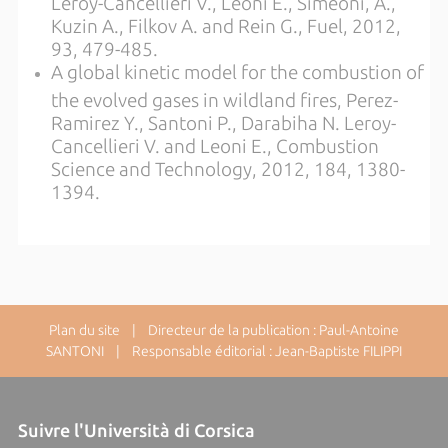
Leroy-Cancellieri V., Leoni E., Simeoni, A.,
Kuzin A., Filkov A. and Rein G., Fuel, 2012,
93, 479-485.
A global kinetic model for the combustion of
the evolved gases in wildland fires, Perez-
Ramirez Y., Santoni P., Darabiha N. Leroy-
Cancellieri V. and Leoni E., Combustion
Science and Technology, 2012, 184, 1380-
1394.
Plan du site
| Directeur de la publication : Paul-Antoine
SANTONI | Responsable éditorial : Jean-Baptiste FILIPPI
Suivre l'Università di Corsica