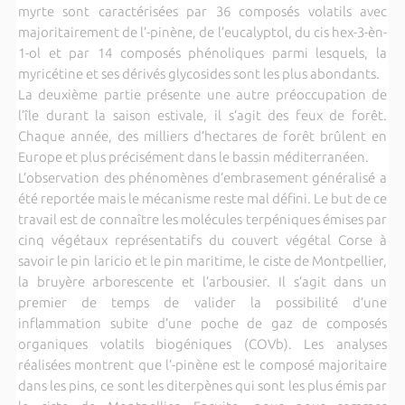
myrte sont caractérisées par 36 composés volatils avec
majoritairement de l’-pinène, de l’eucalyptol, du cis hex-3-èn-
1-ol et par 14 composés phénoliques parmi lesquels, la
myricétine et ses dérivés glycosides sont les plus abondants.
La deuxième partie présente une autre préoccupation de
l’île durant la saison estivale, il s’agit des feux de forêt.
Chaque année, des milliers d’hectares de forêt brûlent en
Europe et plus précisément dans le bassin méditerranéen.
L’observation des phénomènes d’embrasement généralisé a
été reportée mais le mécanisme reste mal défini. Le but de ce
travail est de connaître les molécules terpéniques émises par
cinq végétaux représentatifs du couvert végétal Corse à
savoir le pin laricio et le pin maritime, le ciste de Montpellier,
la bruyère arborescente et l’arbousier. Il s’agit dans un
premier de temps de valider la possibilité d’une
inflammation subite d’une poche de gaz de composés
organiques volatils biogéniques (COVb). Les analyses
réalisées montrent que l’-pinène est le composé majoritaire
dans les pins, ce sont les diterpènes qui sont les plus émis par