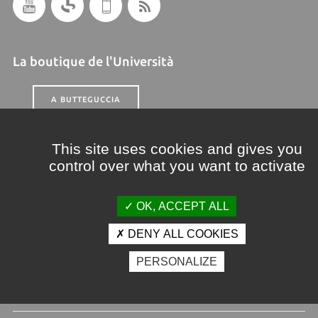
La boutique de l'Università
A BUTTEGUCCIA
This site uses cookies and gives you
A la une sur nos sites web
control over what you want to activate
www.universita.corsica
Année universitaire 2026/2027 - Calendrier des rentrées
OK, ACCEPT ALL
Etudiants & futurs étudiants
DENY ALL COOKIES
Dates de rentrée 2026/2027 | IUT
PERSONALIZE
Recherche
Topology and Fractionalisation in Quantum Matter and Synthetic
Platforms