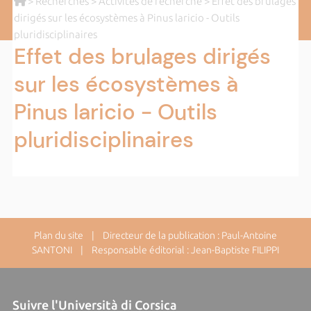
>
Recherches
>
Activités de recherche
> Effet des brulages
dirigés sur les écosystèmes à Pinus laricio - Outils
pluridisciplinaires
Effet des brulages dirigés
sur les écosystèmes à
Pinus laricio - Outils
pluridisciplinaires
Plan du site
| Directeur de la publication : Paul-Antoine
SANTONI | Responsable éditorial : Jean-Baptiste FILIPPI
Suivre l'Università di Corsica