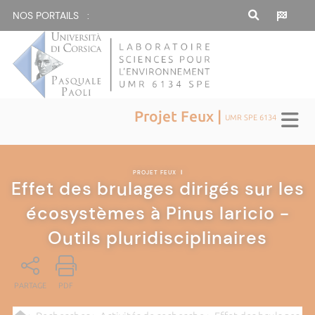
NOS PORTAILS :
Projet Feux |
UMR SPE 6134
PROJET FEUX
|
Effet des brulages dirigés sur les
écosystèmes à Pinus laricio -
Outils pluridisciplinaires
PARTAGE
PDF