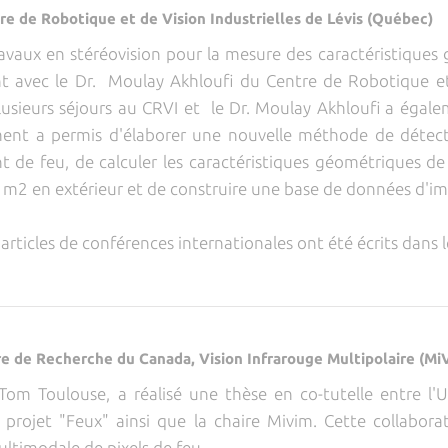
re de Robotique et de Vision Industrielles de Lévis (Québec)
vaux en stéréovision pour la mesure des caractéristiques
 avec le Dr. Moulay Akhloufi du Centre de Robotique et d
lusieurs séjours au CRVI et le Dr. Moulay Akhloufi a égale
ement a permis d'élaborer une nouvelle méthode de détect
nt de feu, de calculer les caractéristiques géométriques d
0 m2 en extérieur et de construire une base de données d'i
 articles de conférences internationales ont été écrits dans 
re de Recherche du Canada, Vision Infrarouge Multipolaire (Mi
Toulouse, a réalisé une thèse en co-tutelle entre l'Uni
 projet "Feux" ainsi que la chaire Mivim. Cette collabor
timodale de pixels de feu.