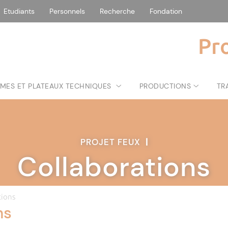
Etudiants
Personnels
Recherche
Fondation
Pr
MES ET PLATEAUX TECHNIQUES
PRODUCTIONS
TR
PROJET FEUX
|
Collaborations
tions
ns