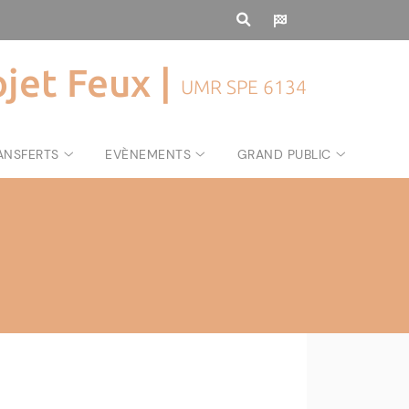
ojet Feux |
UMR SPE 6134
ANSFERTS
EVÈNEMENTS
GRAND PUBLIC