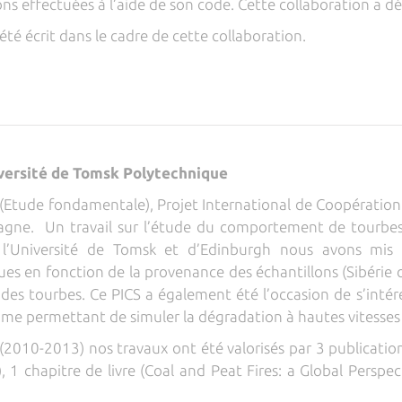
s effectuées à l’aide de son code. Cette collaboration a d
 été écrit dans le cadre de cette collaboration.
iversité de Tomsk Polytechnique
Etude fondamentale), Projet International de Coopération S
agne. Un travail sur l’étude du comportement de tourbes 
 l’Université de Tomsk et d’Edinburgh nous avons mis 
 en fonction de la provenance des échantillons (Sibérie 
 des tourbes. Ce PICS a également été l’occasion de s’inté
hme permettant de simuler la dégradation à hautes vitesses
(2010-2013) nos travaux ont été valorisés par 3 publication
, 1 chapitre de livre (Coal and Peat Fires: a Global Perspe