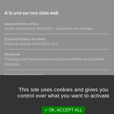
A la une sur nos sites web
www.universita.corsica
Année universitaire 2026/2027 - Calendrier des rentrées
Etudiants & futurs étudiants
Dates de rentrée 2026/2027 | IUT
Recherche
Topology and Fractionalisation in Quantum Matter and Synthetic
Platforms
Fundazione di l'Università
Résidence Ange Tomasi "Lagune and Zeste" avec la photographe
Diane Moulenc
This site uses cookies and gives you
control over what you want to activate
TOUTES LES ACTUS
OK, ACCEPT ALL