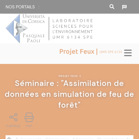
NOS PORTAILS :
Projet Feux |
UMR SPE 6134
PROJET FEUX
|
Séminaire : "Assimilation de
données en simulation de feu de
forêt"
PARTAGE
PDF