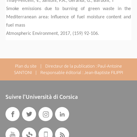
Tihay-Felicelli, V., Santoni, P.A., Gerandi, G., Barboni, T
Smoke emissions due to burning of green waste in the
Mediterranean area: Influence of fuel moisture content and
fuel mass
Atmospheric Environment, 2017, (159) 92-106.
Plan du site
| Directeur de la publication : Paul-Antoine
SANTONI | Responsable éditorial : Jean-Baptiste FILIPPI
Suivre l'Università di Corsica