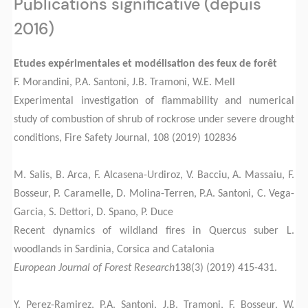
Publications significative (depuis
2016)
Etudes expérimentales et modélisation des feux de forêt
F. Morandini, P.A. Santoni, J.B. Tramoni, W.E. Mell
Experimental investigation of flammability and numerical
study of combustion of shrub of rockrose under severe drought
conditions, Fire Safety Journal, 108 (2019) 102836
M. Salis, B. Arca, F. Alcasena-Urdiroz, V. Bacciu, A. Massaiu, F.
Bosseur, P. Caramelle, D. Molina-Terren, P.A. Santoni, C. Vega-
Garcia, S. Dettori, D. Spano, P. Duce
Recent dynamics of wildland fires in Quercus suber L.
woodlands in Sardinia, Corsica and Catalonia
European Journal of Forest Research
138(3) (2019) 415-431.
Y. Perez-Ramirez, P.A. Santoni, J.B. Tramoni, F. Bosseur, W.