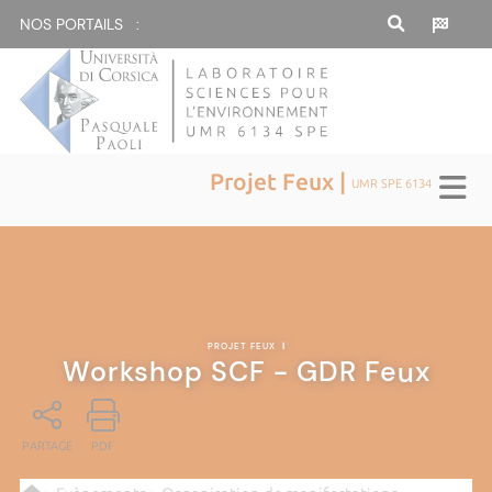
NOS PORTAILS :
Projet Feux |
UMR SPE 6134
PROJET FEUX
|
Workshop SCF - GDR Feux
PARTAGE
PDF