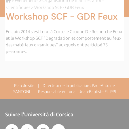
>
Evènements
>
Organisation de manifestations
scientifiques
> Workshop SCF - GDR Feux
Workshop SCF - GDR Feux
En Juin 2014 s'est tenu à Corte le Groupe De Recherche Feux
et le Workshop SCF "Degradation et comportement au feux
des matériaux organiques" auxquels ont participé 75
personnes.
Plan du site
| Directeur de la publication : Paul-Antoine
SANTONI | Responsable éditorial : Jean-Baptiste FILIPPI
Suivre l'Università di Corsica