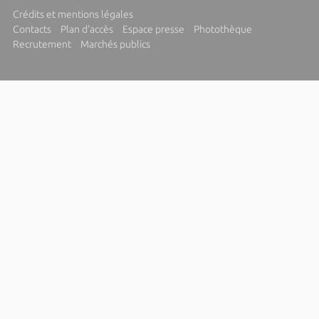
Crédits et mentions légales
Contacts
Plan d'accès
Espace presse
Photothèque
Recrutement
Marchés publics