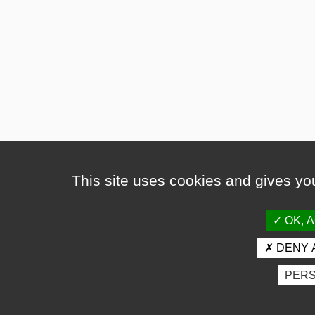
This site uses cookies and gives you
OK, 
DENY 
PERS