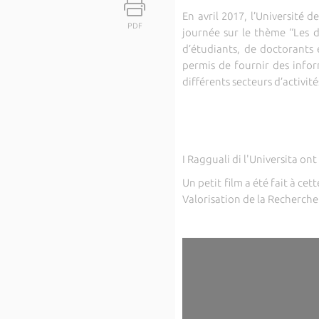
En avril 2017, l’Université 
PDF
journée sur le thème ‘‘Les 
d’étudiants, de doctorants 
permis de fournir des infor
différents secteurs d’activi
I Ragguali di l'Universita o
Un petit film a été fait à c
Valorisation de la Recherche 