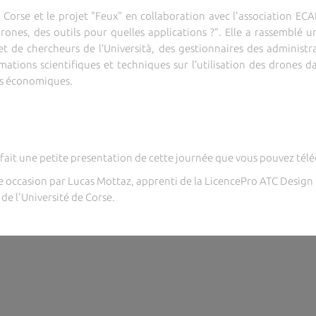
de Corse et le projet "Feux" en collaboration avec l'association ECA
drones, des outils pour quelles applications ?”. Elle a rassemblé 
et de chercheurs de l’Università, des gestionnaires des administr
mations scientifiques et techniques sur l’utilisation des drones 
tés économiques.
nt fait une petite presentation de cette journée que vous pouvez té
ette occasion par Lucas Mottaz, apprenti de la LicencePro ATC Design
de l'Université de Corse.