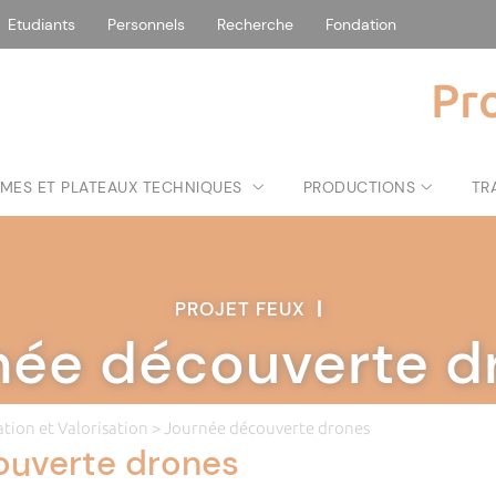
Etudiants
Personnels
Recherche
Fondation
Pr
MES ET PLATEAUX TECHNIQUES
PRODUCTIONS
TR
PROJET FEUX
|
née découverte d
tion et Valorisation
> Journée découverte drones
ouverte drones