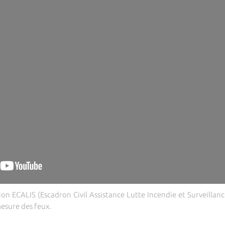
ation ECALIS (Escadron Civil Assistance Lutte Incendie et Surveillan
mesure des feux.