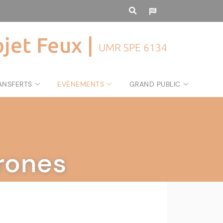
ojet Feux |
UMR SPE 6134
ANSFERTS
EVÈNEMENTS
GRAND PUBLIC
rones