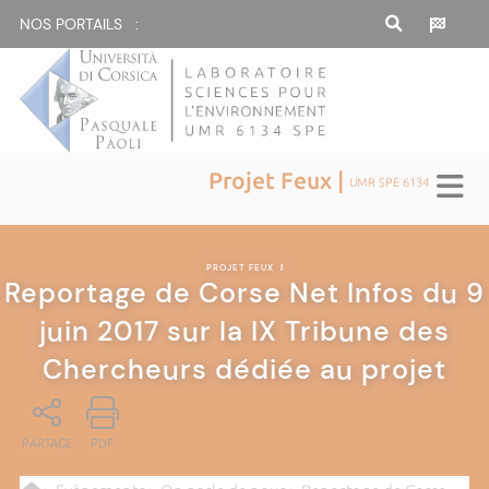
NOS PORTAILS :
Projet Feux |
UMR SPE 6134
PROJET FEUX
|
Reportage de Corse Net Infos du 9
juin 2017 sur la IX Tribune des
Chercheurs dédiée au projet
PARTAGE
PDF