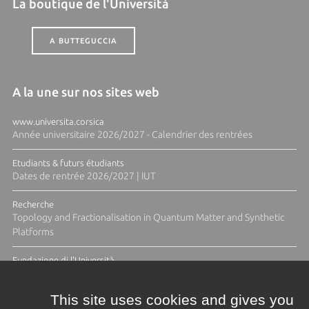
La boutique de l'Università
A BUTTEGUCCIA
A la une sur nos sites web
www.universita.corsica
Année universitaire 2026/2027 - Calendrier des rentrées
Etudiants & futurs étudiants
Dates de rentrée 2026/2027 | IUT
Recherche
Topology and Fractionalisation in Quantum Matter and Synthetic
Platforms
Fundazione di l'Università
Résidence Ange Tomasi "Lagune and Zeste" avec la photographe
Diane Moulenc
This site uses cookies and gives you