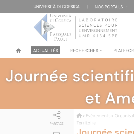
UNIVERSITÀ DI CORSICA
|
NOS PORTAILS :
ACTUALITÉS
RECHERCHES
PLATEFOR
Journée scientif
et Am
>
Evènements
>
Organisat
Territoire
PARTAGE
Journée scie