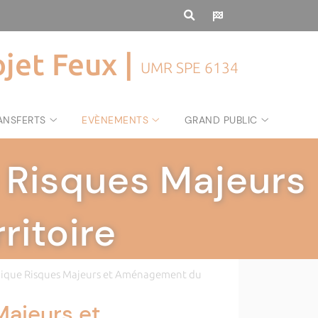
ojet Feux |
UMR SPE 6134
ANSFERTS
EVÈNEMENTS
GRAND PUBLIC
e Risques Majeurs
itoire
hnique Risques Majeurs et Aménagement du
Majeurs et