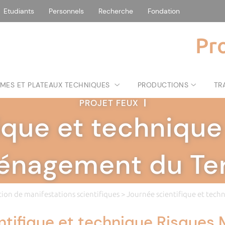
Etudiants
Personnels
Recherche
Fondation
Pr
MES ET PLATEAUX TECHNIQUES
PRODUCTIONS
TR
PROJET FEUX
|
ique et techniqu
énagement du Terr
ion de manifestations scientifiques
> Journée scientifique et tec
ntifique et technique Risques 