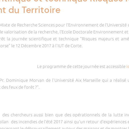
 du Territoire
é Mixte de Recherche Sciences pour l’Environnement de l’Université 
 de valorisation de la recherche, l’Ecole Doctorale Environnement et
rêt
la journée scientifique et technique "Risques majeurs et am
orse" le 12 Décembre 2017 à l'IUT de Corte.
Le programme de cette journée est accessible
i
e Pr. Dominique Morvan de l'Université Aix Marseille qui a réalis
des feux de forêt ?".
 des chercheurs aussi bien que des opérationnels de la lutte i
 bilan des incendies de l’été 2017 ainsi qu’un retour d’expérience
concernant le débroussaillement autour des maisons et de montrer l