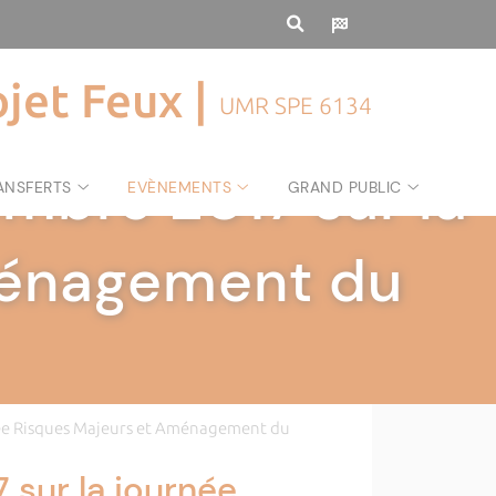
ojet Feux |
UMR SPE 6134
embre 2017 sur la
ANSFERTS
EVÈNEMENTS
GRAND PUBLIC
ménagement du
née Risques Majeurs et Aménagement du
 sur la journée