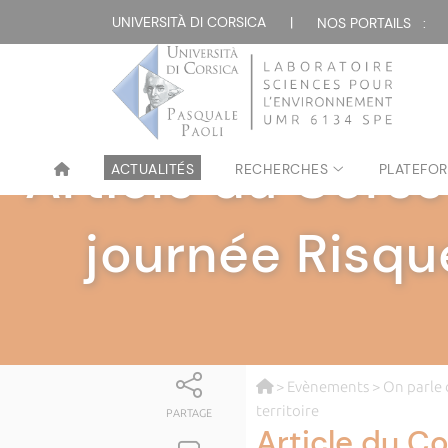
UNIVERSITÀ DI CORSICA
|
NOS PORTAILS :
Article du Corse
ACTUALITÉS
RECHERCHES
PLATEFOR
journée Risq
>
Evènements
>
On parle
territoire
PARTAGE
Article du C