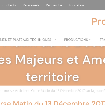
Etudiants
Personnels
Recherche
Fondation
Pr
PROJET FEUX
|
 Matin du 13 Déc
MES ET PLATEAUX TECHNIQUES
PRODUCTIONS
TR
ues Majeurs et A
territoire
 de nous
> Article du Corse Matin du 13 Décembre 2017 sur la jour
orse Matin du 13 Décembre 2017