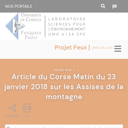
NOS PORTAILS :
Projet Feux |
UMR SPE 6134
PROJET FEUX
|
Article du Corse Matin du 23
janvier 2018 sur les Assises de la
montagne
PARTAGE
PDF