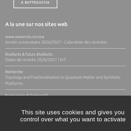
A BUTTEGUCCIA
A la une sur nos sites web
www.universita.corsica
Année universitaire 2026/2027 - Calendrier des rentrées
Etudiants & futurs étudiants
Dates de rentrée 2026/2027 | IUT
Recherche
Topology and Fractionalisation in Quantum Matter and Synthetic
Platforms
Fundazione di l'Università
Résidence Ange Tomasi "Lagune and Zeste" avec la photographe
Diane Moulenc
This site uses cookies and gives you
control over what you want to activate
TOUTES LES ACTUS