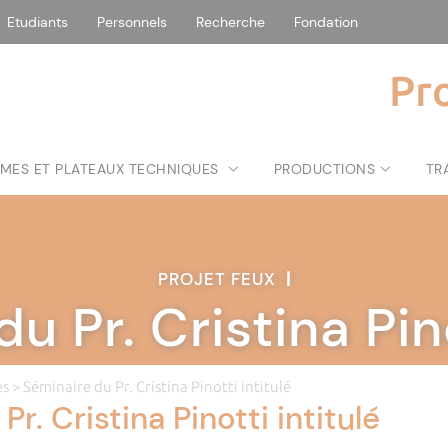
Etudiants
Personnels
Recherche
Fondation
Pr
MES ET PLATEAUX TECHNIQUES
PRODUCTIONS
TR
PROJET FEUX
|
u Pr. Cristina Pino
es
> Séminaire du Pr. Cristina Pinotti intitulé
r. Cristina Pinotti intitulé