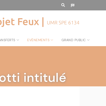
ojet Feux |
UMR SPE 6134
ANSFERTS
EVÈNEMENTS
GRAND PUBLIC
tti intitulé