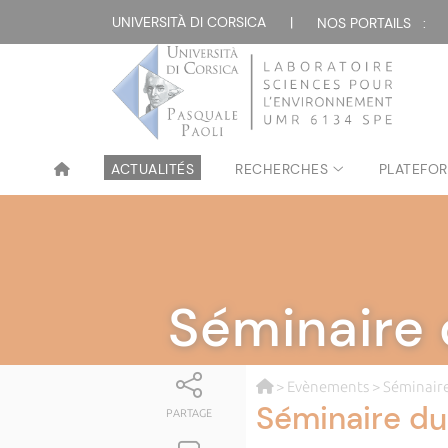
UNIVERSITÀ DI CORSICA
|
NOS PORTAILS :
ACTUALITÉS
RECHERCHES
PLATEFOR
Séminaire d
>
Evènements
>
Séminair
Séminaire du P
PARTAGE