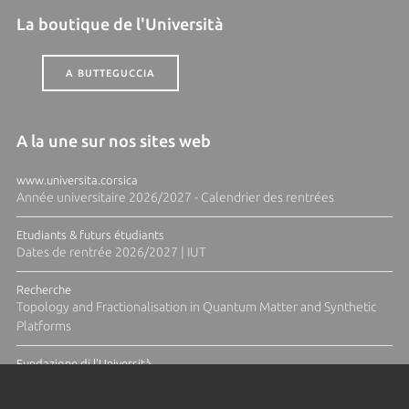
La boutique de l'Università
A BUTTEGUCCIA
A la une sur nos sites web
www.universita.corsica
Année universitaire 2026/2027 - Calendrier des rentrées
Etudiants & futurs étudiants
Dates de rentrée 2026/2027 | IUT
Recherche
Topology and Fractionalisation in Quantum Matter and Synthetic
Platforms
Fundazione di l'Università
Résidence Ange Tomasi "Lagune and Zeste" avec la photographe
Diane Moulenc