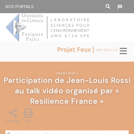
NOS PORTAILS :
Projet Feux |
UMR SPE 6134
PROJET FEUX
|
Participation de Jean-Louis Rossi
au talk vidéo organisé par «
Resilience France »
PARTAGE
PDF