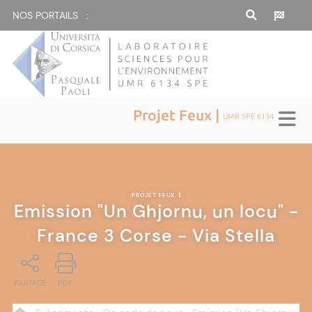
NOS PORTAILS :
Projet Feux |
UMR SPE 6134
PROJET FEUX
|
Emission "Un Ghjornu, un locu" -
France 3 Corse - Via Stella
PARTAGE
PDF