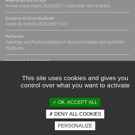
Année universitaire 2026/2027 - Calendrier des rentrées
Etudiants & futurs étudiants
Dates de rentrée 2026/2027 | IUT
Recherche
Topology and Fractionalisation in Quantum Matter and Synthetic
Platforms
Fundazione di l'Università
Résidence Ange Tomasi "Lagune and Zeste" avec la photographe
Diane Moulenc
This site uses cookies and gives you
control over what you want to activate
TOUTES LES ACTUS
OK, ACCEPT ALL
DENY ALL COOKIES
Crédits et mentions légales
PERSONALIZE
Contacts
Plan d'accès
Espace presse
Photothèque
Recrutement
Marchés publics