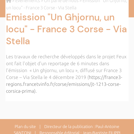
>
Evènements
>
On parle de nous
> Emission "Un Ghjornu,
un locu" - France 3 Corse - Via Stella
Emission "Un Ghjornu, un
locu" - France 3 Corse - Via
Stella
Les travaux de recherche développés dans le projet Feux
ont fait l'objet d'un reportage de 6 minutes dans
l'émission « Un ghjornu, un locu », diffusé sur France 3
Corse – Via Stella le 4 décembre 2019 (
https://france3-
regions.francetvinfo.fr/corse/emissions/jt-1213-corse-
corsica-prima).
Plan du site
| Directeur de la publication : Paul-Antoine
SANTONI | Responsable éditorial : Jean-Baptiste FILIPPI