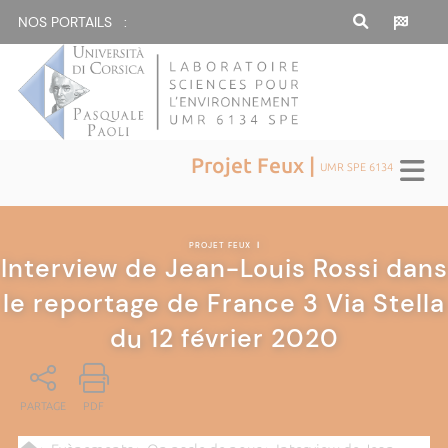
NOS PORTAILS :
Projet Feux |
UMR SPE 6134
PROJET FEUX
|
Interview de Jean-Louis Rossi dans
le reportage de France 3 Via Stella
du 12 février 2020
PARTAGE
PDF