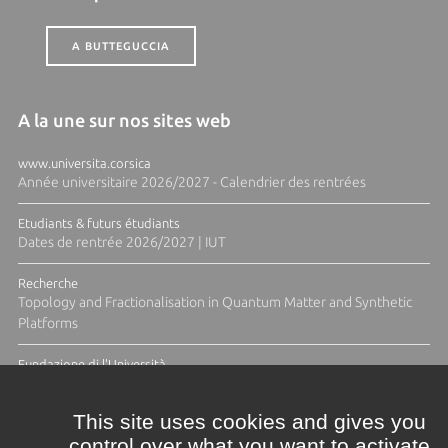
A BUTTEGUCCIA
A la une sur nos sites web
www.universita.corsica
Année universitaire 2026/2027 - Calendrier des rentrées
Etudiants & futurs étudiants
Dates de rentrée 2026/2027 | IUT
Recherche
Topology and Fractionalisation in Quantum Matter and Synthetic
Platforms
Fundazione di l'Università
Résidence Ange Tomasi "Lagune and Zeste" avec la photographe
Diane Moulenc
This site uses cookies and gives you
control over what you want to activate