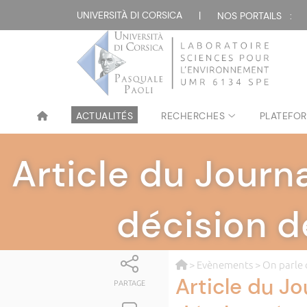
UNIVERSITÀ DI CORSICA
|
NOS PORTAILS :
ACTUALITÉS
RECHERCHES
PLATEFOR
Article du Journa
décision d
>
Evènements
>
On parle
Article du Jo
PARTAGE