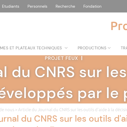
Etudiants
Personnels
Recherche
Fondation
Pr
MES ET PLATEAUX TECHNIQUES
PRODUCTIONS
TR
PROJET FEUX
|
l du CNRS sur les 
éveloppés par le 
 de nous
> Article du Journal du CNRS sur les outils d'aide à la déci
urnal du CNRS sur les outils d'a