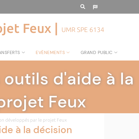
ojet Feux |
UMR SPE 6134
ANSFERTS
EVÈNEMENTS
GRAND PUBLIC
outils d'aide à la
projet Feux
sion développés par le projet Feux
ide à la décision