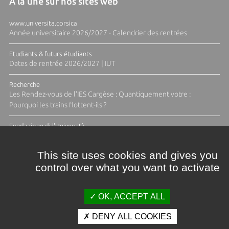
A la une sur nos sites web
www.universita.corsica
Année universitaire 2026/2027 - Calendrier des rentrées
Etudiants & futurs étudiants
Dates de rentrée 2026/2027 | IUT
Recherche
Les Rendez-vous de l'IES Cargèse : Quantiquement votre :
Pourquoi les trains flottent-ils ?
Fundazione di l'Università
Résidence Ange Tomasi "Lagune and Zeste" avec la photographe
Diane Moulenc
This site uses cookies and gives you
control over what you want to activate
TOUTES LES ACTUS
OK, ACCEPT ALL
DENY ALL COOKIES