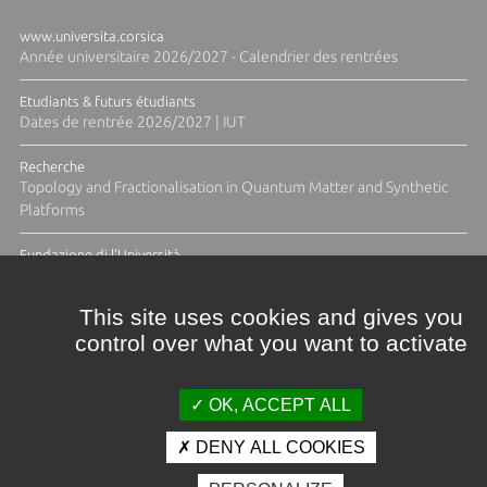
www.universita.corsica
Année universitaire 2026/2027 - Calendrier des rentrées
Etudiants & futurs étudiants
Dates de rentrée 2026/2027 | IUT
Recherche
Topology and Fractionalisation in Quantum Matter and Synthetic
Platforms
Fundazione di l'Università
Résidence Ange Tomasi "Lagune and Zeste" avec la photographe
Diane Moulenc
This site uses cookies and gives you
control over what you want to activate
TOUTES LES ACTUS
OK, ACCEPT ALL
DENY ALL COOKIES
Crédits et mentions légales