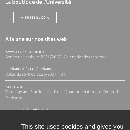
La boutique de l'Università
A BUTTEGUCCIA
A la une sur nos sites web
www.universita.corsica
Année universitaire 2026/2027 - Calendrier des rentrées
Etudiants & futurs étudiants
Dates de rentrée 2026/2027 | IUT
Recherche
Topology and Fractionalisation in Quantum Matter and Synthetic
Platforms
Fundazione di l'Università
Résidence Ange Tomasi "Lagune and Zeste" avec la photographe
Diane Moulenc
This site uses cookies and gives you