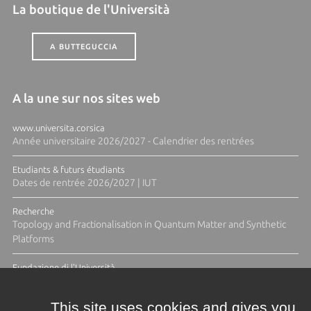
La boutique de l'Università
A BUTTEGUCCIA
A la une sur nos sites web
www.universita.corsica
Année universitaire 2026/2027 - Calendrier des rentrées
Etudiants & futurs étudiants
Dates de rentrée 2026/2027 | IUT
Recherche
Topology and Fractionalisation in Quantum Matter and Synthetic
Platforms
Fundazione di l'Università
Résidence Ange Tomasi "Lagune and Zeste" avec la photographe
Diane Moulenc
This site uses cookies and gives you