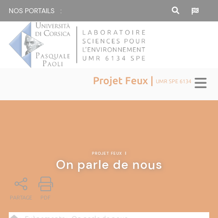
NOS PORTAILS :
Projet Feux |
UMR SPE 6134
PROJET FEUX
|
On parle de nous
PARTAGE
PDF