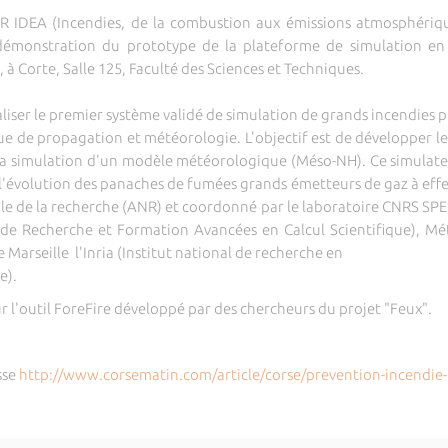
R IDEA (Incendies, de la combustion aux émissions atmosphériq
 démonstration du prototype de la plateforme de simulation en 
h, à Corte, Salle 125, Faculté des Sciences et Techniques.
aliser le premier système validé de simulation de grands incendies 
 de propagation et météorologie. L'objectif est de développer le
 la simulation d'un modèle météorologique (Méso-NH). Ce simulateu
l'évolution des panaches de fumées grands émetteurs de gaz à effet 
le de la recherche (ANR) et coordonné par le laboratoire CNRS SPE d
 Recherche et Formation Avancées en Calcul Scientifique), Météo
e Marseille l'Inria (Institut national de recherche en
e).
r l'outil ForeFire développé par des chercheurs du projet "Feux".
sse
http://www.corsematin.com/article/corse/prevention-incendie-f