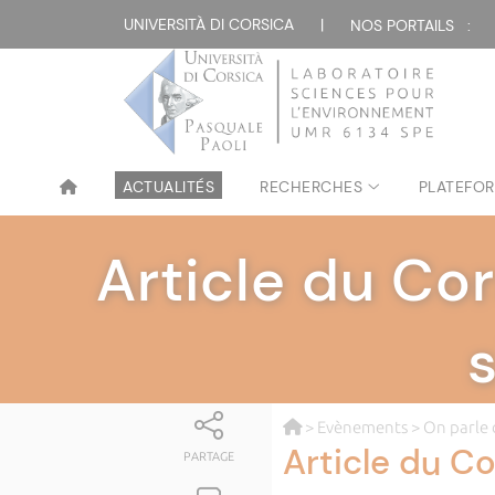
UNIVERSITÀ DI CORSICA
|
NOS PORTAILS :
ACTUALITÉS
RECHERCHES
PLATEFOR
Article du Cor
>
Evènements
>
On parle
Article du Co
PARTAGE