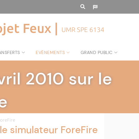
ojet Feux |
UMR SPE 6134
ANSFERTS
EVÈNEMENTS
GRAND PUBLIC
ril 2010 sur le
e
ForeFire
le simulateur ForeFire