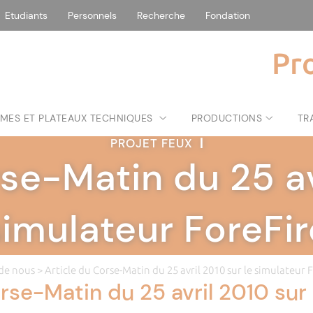
Etudiants
Personnels
Recherche
Fondation
Pr
MES ET PLATEAUX TECHNIQUES
PRODUCTIONS
TR
PROJET FEUX
|
se-Matin du 25 av
simulateur ForeFir
 de nous
> Article du Corse-Matin du 25 avril 2010 sur le simulateur 
rse-Matin du 25 avril 2010 sur 