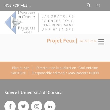
NOS PORTAILS :
Projet Feux |
UMR SPE 6134
Plan du site
| Directeur de la publication : Paul-Antoine
SANTONI | Responsable éditorial : Jean-Baptiste FILIPPI
Suivre l'Università di Corsica