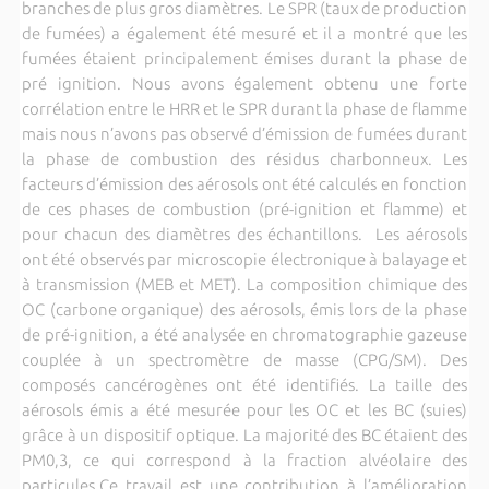
branches de plus gros diamètres. Le SPR (taux de production
de fumées) a également été mesuré et il a montré que les
fumées étaient principalement émises durant la phase de
pré ignition. Nous avons également obtenu une forte
corrélation entre le HRR et le SPR durant la phase de flamme
mais nous n’avons pas observé d’émission de fumées durant
la phase de combustion des résidus charbonneux. Les
facteurs d’émission des aérosols ont été calculés en fonction
de ces phases de combustion (pré-ignition et flamme) et
pour chacun des diamètres des échantillons. Les aérosols
ont été observés par microscopie électronique à balayage et
à transmission (MEB et MET). La composition chimique des
OC (carbone organique) des aérosols, émis lors de la phase
de pré-ignition, a été analysée en chromatographie gazeuse
couplée à un spectromètre de masse (CPG/SM). Des
composés cancérogènes ont été identifiés. La taille des
aérosols émis a été mesurée pour les OC et les BC (suies)
grâce à un dispositif optique. La majorité des BC étaient des
PM0,3, ce qui correspond à la fraction alvéolaire des
particules.Ce travail est une contribution à l’amélioration