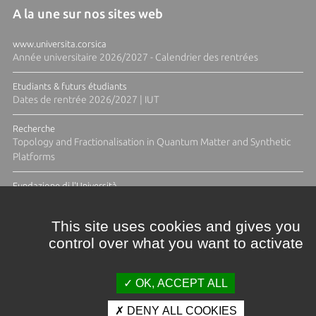
A la une sur nos sites web
www.universita.corsica
Année universitaire 2026/2027 - Calendrier des rentrées
Etudiants & futurs étudiants
Dates de rentrée 2026/2027 | IUT
Recherche
Topology and Fractionalisation in Quantum Matter and Synthetic
Platforms
Fundazione di l'Università
Résidence Ange Tomasi "Lagune and Zeste" avec la photographe
Diane Moulenc
This site uses cookies and gives you
control over what you want to activate
TOUTES LES ACTUS
OK, ACCEPT ALL
DENY ALL COOKIES