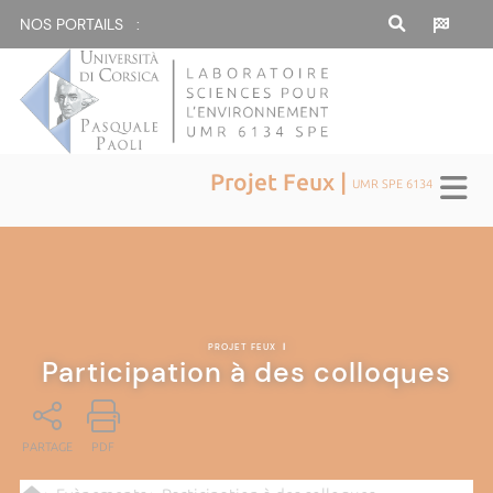
NOS PORTAILS :
Projet Feux |
UMR SPE 6134
PROJET FEUX
|
Participation à des colloques
PARTAGE
PDF