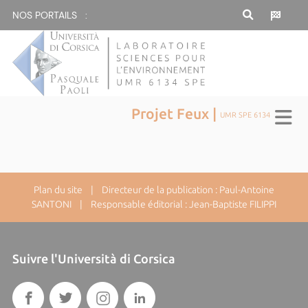
NOS PORTAILS :
Projet Feux |
UMR SPE 6134
Plan du site
| Directeur de la publication : Paul-Antoine
SANTONI | Responsable éditorial : Jean-Baptiste FILIPPI
Suivre l'Università di Corsica