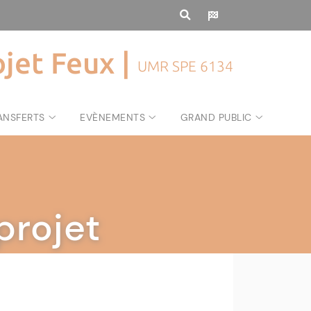
ojet Feux |
UMR SPE 6134
ANSFERTS
EVÈNEMENTS
GRAND PUBLIC
projet