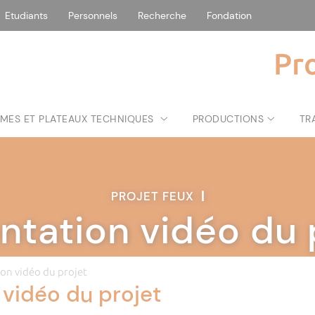
Etudiants
Personnels
Recherche
Fondation
Pr
MES ET PLATEAUX TECHNIQUES
PRODUCTIONS
TR
PROJET FEUX
|
ntation vidéo du 
on vidéo du projet
 vidéo du projet