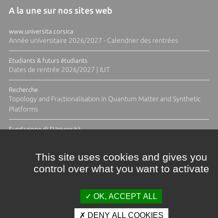
A la une sur nos sites web
www.universita.corsica
Année universitaire 2026/2027 - Calendrier des rentrées
Etudiants & futurs étudiants
Dates de rentrée 2026/2027 | IUT
Recherche
Topology and Fractionalisation in Quantum Matter and Synthetic
Platforms
Fundazione di l'Università
Résidence Ange Tomasi "Lagune and Zeste" avec la photographe
Diane Moulenc
This site uses cookies and gives you
control over what you want to activate
TOUTES LES ACTUS
OK, ACCEPT ALL
DENY ALL COOKIES