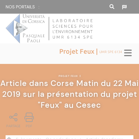
NOS PORTAILS :
Projet Feux |
UMR SPE 6134
PROJET FEUX
|
Article dans Corse Matin du 22 Mai
2019 sur la présentation du projet
"Feux" au Cesec
PARTAGE
PDF