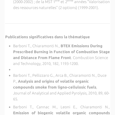
ère
ème
(2000-2002) ; de la MST 1
et 2
années "Valorisation
des ressources naturelles" (2 options) (1999-2001).
Publications significatives dans la thématique
Barboni T., Chiaramonti N.,
BTEX Emissions During
Prescribed Burning in Function of Combustion Stage
and Distance From Flame Front
. Combustion Science
and Technology, 2010, 182, 1193-1200.
Barboni T., Pellizzaro G., Arca B., Chiaramonti N., Duce
P.,
Analysis and origins of volatile organic
compounds smoke from ligno-cellulosic fuels
,
Journal of Analytical and Applied Pyrolysis, 2010, 89, 60-
65.
Barboni T., Cannac M., Leoni E., Chiaramonti N.,
Emission of biogenic volatile organic compounds