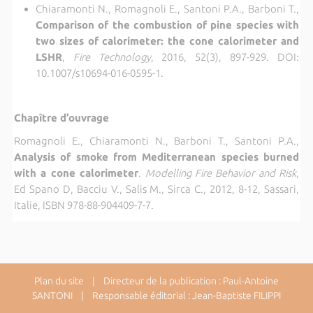
Chiaramonti N., Romagnoli E., Santoni P.A., Barboni T.,
Comparison of the combustion of pine species with
two sizes of calorimeter: the cone calorimeter and
LSHR
,
Fire Technology
, 2016, 52(3), 897-929.
DOI:
10.1007/s10694-016-0595-1.
Chapître d’ouvrage
Romagnoli E., Chiaramonti N., Barboni T., Santoni P.A.,
Analysis of smoke from Mediterranean species burned
with a cone calorimeter
.
Modelling Fire Behavior and Risk
,
Ed Spano D, Bacciu V., Salis M., Sirca C., 2012, 8-12, Sassari,
Italie, ISBN 978-88-904409-7-7.
Plan du site
| Directeur de la publication : Paul-Antoine
SANTONI | Responsable éditorial : Jean-Baptiste FILIPPI