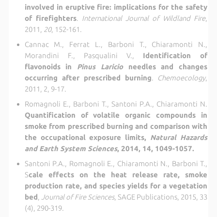
involved in eruptive fire
: implications for the safety
of firefighters
.
International Journal of Wildland Fire
,
2011,
20
, 152-161.
Cannac M., Ferrat L., Barboni T., Chiaramonti N.,
Morandini F., Pasqualini V.,
Identification of
flavonoids in
Pinus Laricio
needles and changes
occurring after prescribed burning
.
Chemoecology
,
2011, 2, 9-17.
Romagnoli E., Barboni T., Santoni P.A., Chiaramonti N.
Quantification of volatile organic compounds in
smoke from prescribed burning and comparison with
the occupational exposure limits,
Natural Hazards
and Earth System Sciences
, 2014, 14, 1049-1057.
Santoni P.A., Romagnoli E., Chiaramonti N., Barboni T.,
S
cale effects on the heat release rate, smoke
production rate, and species yields for a vegetation
bed
,
Journal of Fire Sciences
, SAGE Publications, 2015, 33
(4), 290-319.