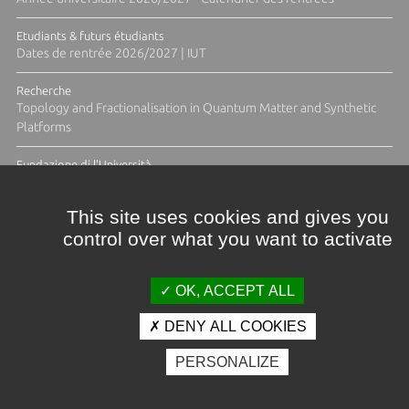
Etudiants & futurs étudiants
Dates de rentrée 2026/2027 | IUT
Recherche
Topology and Fractionalisation in Quantum Matter and Synthetic
Platforms
Fundazione di l'Università
Résidence Ange Tomasi "Lagune and Zeste" avec la photographe
Diane Moulenc
This site uses cookies and gives you
control over what you want to activate
TOUTES LES ACTUS
OK, ACCEPT ALL
DENY ALL COOKIES
Crédits et mentions légales
PERSONALIZE
Contacts
Plan d'accès
Espace presse
Photothèque
Recrutement
Marchés publics