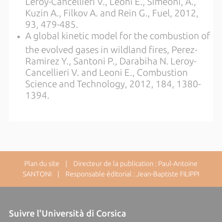
Leroy-Cancellieri V., Leoni E., Simeoni, A.,
Kuzin A., Filkov A. and Rein G., Fuel, 2012,
93, 479-485.
A global kinetic model for the combustion of
the evolved gases in wildland fires, Perez-
Ramirez Y., Santoni P., Darabiha N. Leroy-
Cancellieri V. and Leoni E., Combustion
Science and Technology, 2012, 184, 1380-
1394.
Plan du site
| Directeur de la publication : Paul-Antoine
SANTONI | Responsable éditorial : Jean-Baptiste FILIPPI
Suivre l'Università di Corsica