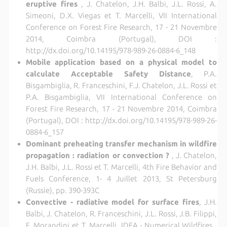
eruptive fires
, J. Chatelon, J.H. Balbi, J.L. Rossi, A.
Simeoni, D.X. Viegas et T. Marcelli, VII International
Conference on Forest Fire Research, 17 - 21 Novembre
2014, Coimbra (Portugal), DOI :
http://dx.doi.org/10.14195/978-989-26-0884-6_148
Mobile application based on a physical model to
calculate Acceptable Safety Distance
, P.A.
Bisgambiglia, R. Franceschini, F.J. Chatelon, J.L. Rossi et
P.A. Bisgambiglia, VII International Conference on
Forest Fire Research, 17 - 21 Novembre 2014, Coimbra
(Portugal), DOI : http://dx.doi.org/10.14195/978-989-26-
0884-6_157
Dominant preheating transfer mechanism in wildfire
propagation : radiation or convection ?
, J. Chatelon,
J.H. Balbi, J.L. Rossi et T. Marcelli, 4th Fire Behavior and
Fuels Conference, 1- 4 Juillet 2013, St Petersburg
(Russie), pp. 390-393C
Convective - radiative model for surface fires
, J.H.
Balbi, J. Chatelon, R. Franceschini, J.L. Rossi, J.B. Filippi,
F. Morandini et T. Marcelli, IDEA - Numerical Wildfires ,