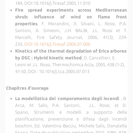
184, DOI:10.1016/j.firesaf.2005.11.010
Fire spread experiments across Mediterranean
shrub: influence of wind on flame front
properties
, F. Morandini, X. Silvani, L. Rossi, P.A.
Santoni, A. Simeoni, J.H. BALBI, J.L. Rossi et T.
Marcelli, Fire Safety Journal, 2006, 41(3), 229-
235,
DOI:10.1016/j.firesaf.2006.01.006
Kinetics of the thermal degradation of Erica arborea
by DSC : Hybrid kinetic method
, D. Cancellieri, E.
Leoni et J.L. Rossi, Thermochimica Acta, 2005, 438 (1-2),
41-50, DOI : 10.1016/j.tca.2005.07.013
Chapitres d'ouvrage
La modellistica del comporamento degli incendi
, B.
Arca, M. Salis, P.A. Santoni, J.L. Rossi, et D.
Spano, Strumenti e modelli a supporto della
planificazione, prevenzione e difesa dagli incendi
boschini, Ed. Valentina Bacciu, Michele Salis, Donatella
Spano, Date de publication septembre 2015, ISBN: 978-