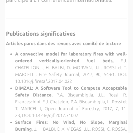
Publications significatives
Articles parus dans des revues avec comité de lecture
A convective model for laboratory fires with well-
ordered vertically-oriented fuel beds,
F.J.
CHATELLON, J.H. BALBI, D. MORVAN, J.L. ROSSI et T.
MARCELLI, Fire Safety Journal, 2017, 90, 54-61, DOI:
10.1016/j.firesaf.2017.04.022
DIMZAL: A Software Tool to Compute Acceptable
Safety Distance
, P.A. Bisgambiglia, J.L. Rossi, R.
Franceschini, F.J. Chatelon, P.A. Bisgambiglia, L. Rossi et
T. MARCELLI, Open Journal of Forestry, 2017, 7, 11-
23, DOI: 10.4236/ojf.2017.71002
Surface Fires: No Wind, No Slope, Marginal
Burning
, J.H. BALBI, D.X. VIEGAS, J.L. ROSSI, C. ROSSA,