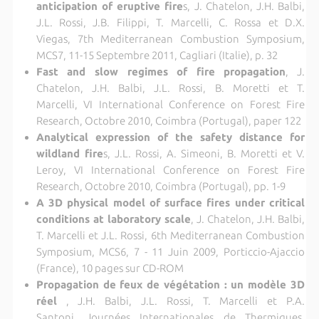
anticipation of eruptive fire
s, J. Chatelon, J.H. Balbi,
J.L. Rossi, J.B. Filippi, T. Marcelli, C. Rossa et D.X.
Viegas, 7th Mediterranean Combustion Symposium,
MCS7, 11-15 Septembre 2011, Cagliari (Italie), p. 32
Fast and slow regimes of fire propagation
, J.
Chatelon, J.H. Balbi, J.L. Rossi, B. Moretti et T.
Marcelli, VI International Conference on Forest Fire
Research, Octobre 2010, Coimbra (Portugal), paper 122
Analytical expression of the safety distance for
wildland fire
s, J.L. Rossi, A. Simeoni, B. Moretti et V.
Leroy, VI International Conference on Forest Fire
Research, Octobre 2010, Coimbra (Portugal), pp. 1-9
A 3D physical model of surface fires under critical
conditions at laboratory scale
, J. Chatelon, J.H. Balbi,
T. Marcelli et J.L. Rossi, 6th Mediterranean Combustion
Symposium, MCS6, 7 - 11 Juin 2009, Porticcio-Ajaccio
(France), 10 pages sur CD-ROM
Propagation de feux de végétation : un modèle 3D
réel
, J.H. Balbi, J.L. Rossi, T. Marcelli et P.A.
Santoni, Journées Internationales de Thermiques,