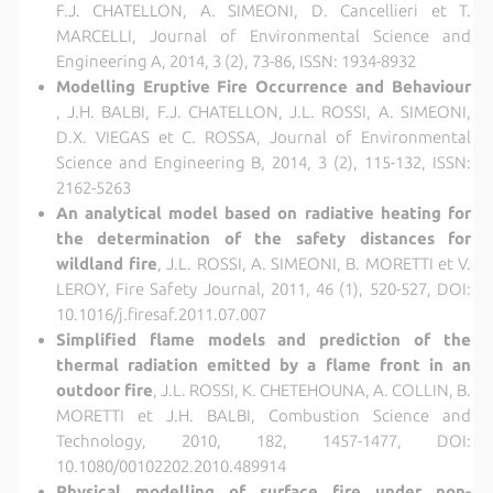
F.J. CHATELLON, A. SIMEONI, D. Cancellieri et T.
MARCELLI, Journal of Environmental Science and
Engineering A, 2014, 3 (2), 73-86, ISSN: 1934-8932
Modelling Eruptive Fire Occurrence and Behaviour
, J.H. BALBI, F.J. CHATELLON, J.L. ROSSI, A. SIMEONI,
D.X. VIEGAS et C. ROSSA, Journal of Environmental
Science and Engineering B, 2014, 3 (2), 115-132, ISSN:
2162-5263
An analytical model based on radiative heating for
the determination of the safety distances for
wildland fire
, J.L. ROSSI, A. SIMEONI, B. MORETTI et V.
LEROY, Fire Safety Journal, 2011, 46 (1), 520-527, DOI:
10.1016/j.firesaf.2011.07.007
Simplified flame models and prediction of the
thermal radiation emitted by a flame front in an
outdoor fire
, J.L. ROSSI, K. CHETEHOUNA, A. COLLIN, B.
MORETTI et J.H. BALBI, Combustion Science and
Technology, 2010, 182, 1457-1477, DOI:
10.1080/00102202.2010.489914
Physical modelling of surface fire under non-