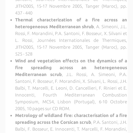
JITH2005, 15-17 Novembre 2005, Tanger (Maroc), pp.
437 - 440
Thermal characterization of a fire across an
heterogeneous Mediterranean shrub
, A. Simeoni, J.L.
Rossi, F. Morandini, P.A. Santoni, F. Bosseur, X. Silvani et
L. Rossi, Journées Internationales de Thermiques,
JITH2005, 15-17 Novembre 2005, Tanger (Maroc), pp.
525 - 528
Wind and vegetation effects on the dynamics of a
fire spreading across an heteregeneous
Mediterranean scrub
, J.L. Rossi, A. Simeoni, P.A.
Santoni, F. Bosseur, F. Morandini, X. Silvani, L. Rossi, J.H.
Balbi, T. Marcelli, E. Leoni, D. Cancellieri, F. Rinieri et E.
Innocenti, Fourth Mediterranean Combustion
Symposium, MCS4, Lisbon (Portugal), 6-10 Octobre
2005, 10 pages sur CD ROM.
Metrology of wildland fire: characterisation of a fire
spreading across the Corsican scrub
, P.A. Santoni, J.H.
Balbi, F. Bosseur, E. Innocenti, T. Marcelli, F. Morandini,