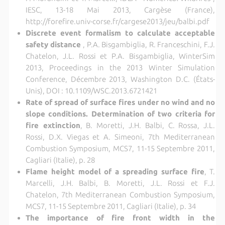
IESC, 13-18 Mai 2013, Cargèse (France),
http://forefire.univ-corse.fr/cargese2013/jeu/balbi.pdf
Discrete event formalism to calculate acceptable
safety distance
, P.A. Bisgambiglia, R. Franceschini, F.J.
Chatelon, J.L. Rossi et P.A. Bisgambiglia, WinterSim
2013, Proceedings in the 2013 Winter Simulation
Conference, Décembre 2013, Washington D.C. (États-
Unis), DOI : 10.1109/WSC.2013.6721421
Rate of spread of surface fires under no wind and no
slope conditions. Determination of two criteria for
fire extinction
, B. Moretti, J.H. Balbi, C. Rossa, J.L.
Rossi, D.X. Viegas et A. Simeoni, 7th Mediterranean
Combustion Symposium, MCS7, 11-15 Septembre 2011,
Cagliari (Italie), p. 28
Flame height model of a spreading surface fire
, T.
Marcelli, J.H. Balbi, B. Moretti, J.L. Rossi et F.J.
Chatelon, 7th Mediterranean Combustion Symposium,
MCS7, 11-15 Septembre 2011, Cagliari (Italie), p. 34
The importance of fire front width in the