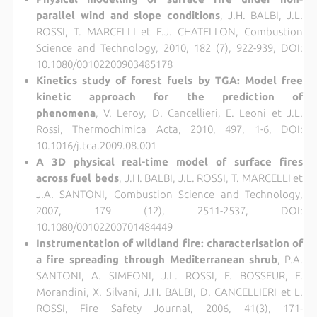
parallel wind and slope conditions
, J.H. BALBI, J.L.
ROSSI, T. MARCELLI et F.J. CHATELLON, Combustion
Science and Technology, 2010, 182 (7), 922-939, DOI:
10.1080/00102200903485178
Kinetics study of forest fuels by TGA: Model free
kinetic approach for the prediction of
phenomena
, V. Leroy, D. Cancellieri, E. Leoni et J.L.
Rossi, Thermochimica Acta, 2010, 497, 1-6, DOI:
10.1016/j.tca.2009.08.001
A 3D physical real-time model of surface fires
across fuel beds
, J.H. BALBI, J.L. ROSSI, T. MARCELLI et
J.A. SANTONI, Combustion Science and Technology,
2007, 179 (12), 2511-2537, DOI:
10.1080/00102200701484449
Instrumentation of wildland fire: characterisation of
a fire spreading through Mediterranean shrub
, P.A.
SANTONI, A. SIMEONI, J.L. ROSSI, F. BOSSEUR, F.
Morandini, X. Silvani, J.H. BALBI, D. CANCELLIERI et L.
ROSSI, Fire Safety Journal, 2006, 41(3), 171-