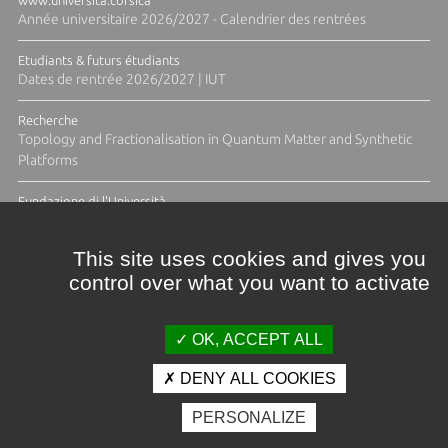
www.universita.corsica
Année universitaire 2026/2027 - Calendrier des rentrées
Etudiants & futurs étudiants
Dates de rentrée 2026/2027 | IUT
Recherche
Topology and Fractionalisation in Quantum Matter and Synthetic
Platforms
Fundazione di l'Università
Résidence Ange Tomasi "Lagune and Zeste" avec la photographe
Diane Moulenc
This site uses cookies and gives you
control over what you want to activate
TOUTES LES ACTUS
OK, ACCEPT ALL
DENY ALL COOKIES
Crédits et mentions légales
PERSONALIZE
Contacts
Plan d'accès
Espace presse
Photothèque
Recrutement
Marchés publics