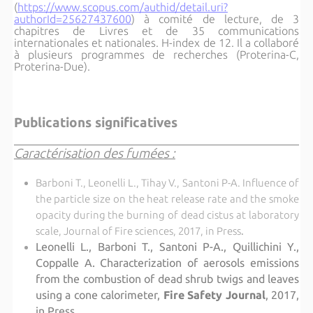
(
https://www.scopus.com/authid/detail.uri?
authorId=25627437600
) à comité de lecture, de 3
chapitres de Livres et de 35 communications
internationales et nationales. H-index de 12. Il a collaboré
à plusieurs programmes de recherches (Proterina-C,
Proterina-Due).
Publications significatives
Caractérisation des fumées :
Barboni T., Leonelli L., Tihay V., Santoni P-A. Influence of
the particle size on the heat release rate and the smoke
opacity during the burning of dead cistus at laboratory
scale, Journal of Fire sciences, 2017, in Press
.
Leonelli L., Barboni T., Santoni P-A., Quillichini Y.,
Coppalle A. Characterization of aerosols emissions
from the combustion of dead shrub twigs and leaves
using a cone calorimeter,
Fire Safety Journal
, 2017,
in Press.