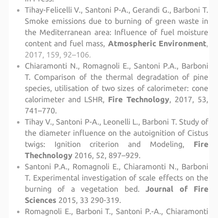
Tihay-Felicelli V., Santoni P-A., Gerandi G., Barboni T.
Smoke emissions due to burning of green waste in
the Mediterranean area: Influence of fuel moisture
content and fuel mass,
Atmospheric Environment
,
2017, 159, 92–106.
Chiaramonti N., Romagnoli E., Santoni P.A., Barboni
T. Comparison of the thermal degradation of pine
species, utilisation of two sizes of calorimeter: cone
calorimeter and LSHR,
Fire Technology
, 2017, 53,
741–770.
Tihay V., Santoni P-A., Leonelli L., Barboni T. Study of
the diameter influence on the autoignition of Cistus
twigs: Ignition criterion and Modeling,
Fire
Thechnology
2016, 52, 897–929.
Santoni P.A., Romagnoli E., Chiaramonti N., Barboni
T. Experimental investigation of scale effects on the
burning of a vegetation bed.
Journal of Fire
Sciences
2015, 33 290-319.
Romagnoli E., Barboni T., Santoni P.-A., Chiaramonti