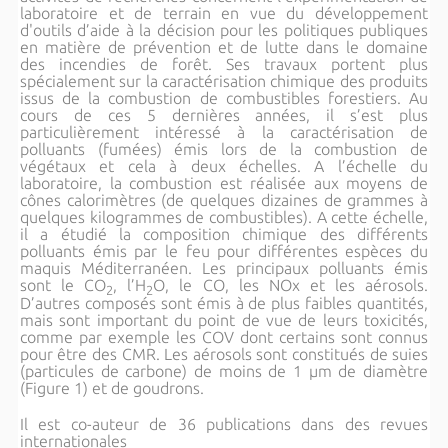
laboratoire et de terrain en vue du développement
d'outils d’aide à la décision pour les politiques publiques
en matière de prévention et de lutte dans le domaine
des incendies de forêt. Ses travaux portent plus
spécialement sur la caractérisation chimique des produits
issus de la combustion de combustibles forestiers.
Au
cours de ces 5 dernières années, il s’est plus
particulièrement intéressé à la caractérisation de
polluants (fumées) émis lors de la combustion de
végétaux et cela à deux échelles. A l’échelle du
laboratoire, la combustion est réalisée aux moyens de
cônes calorimètres (de quelques dizaines de grammes à
quelques kilogrammes de combustibles). A cette échelle,
il a étudié la composition chimique des différents
polluants émis par le feu pour différentes espèces du
maquis Méditerranéen. Les principaux polluants émis
sont le CO
, l’H
O, le CO, les NOx et les aérosols.
2
2
D’autres composés sont émis à de plus faibles quantités,
mais sont important du point de vue de leurs toxicités,
comme par exemple les COV dont certains sont connus
pour être des CMR. Les aérosols sont constitués de suies
(particules de carbone) de moins de 1 µm de diamètre
(Figure 1) et de goudrons.
Il est co-auteur de 36 publications dans des revues
internationales