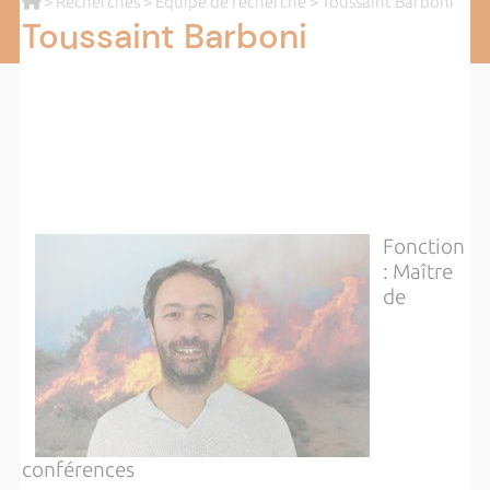
>
Recherches
>
Equipe de recherche
> Toussaint Barboni
Toussaint Barboni
Fonction
: Maître
de
conférences