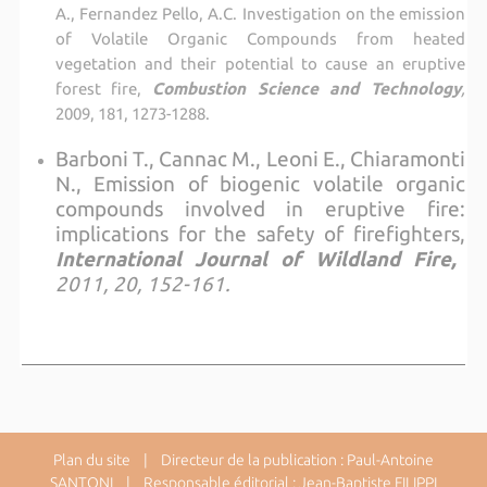
A., Fernandez Pello, A.C.
Investigation on the emission
of Volatile Organic Compounds from heated
vegetation and their potential to cause an eruptive
forest fire,
Combustion Science and Technology
,
2009, 181,
1273-1288.
Barboni T
., Cannac M., Leoni E., Chiaramonti
N., Emission of biogenic volatile organic
compounds involved in eruptive fire:
implications for the safety of firefighters
,
International Journal of Wildland Fire,
2011, 20, 152-161.
Plan du site
| Directeur de la publication : Paul-Antoine
SANTONI | Responsable éditorial : Jean-Baptiste FILIPPI