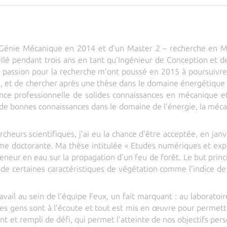
 Génie Mécanique en 2014 et d’un Master 2 – recherche en Mé
vaillé pendant trois ans en tant qu’Ingénieur de Conception et
a passion pour la recherche m’ont poussé en 2015 à poursuivre
e, et de chercher après une thèse dans le domaine énergétique q
ce professionnelle de solides connaissances en mécanique et j
 de bonnes connaissances dans le domaine de l’énergie, la mécani
cheurs scientifiques, j’ai eu la chance d’être acceptée, en janv
mme doctorante. Ma thèse intitulée « Etudes numériques et exp
teneur en eau sur la propagation d’un feu de forêt. Le but princi
de certaines caractéristiques de végétation comme l’indice de s
ail au sein de l’équipe Feux, un fait marquant : au laboratoire,
Les gens sont à l’écoute et tout est mis en œuvre pour permet
ant et rempli de défi, qui permet l’atteinte de nos objectifs per