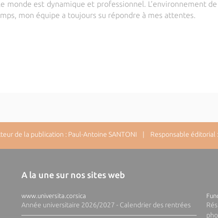
le monde est dynamique et professionnel.
L’environnement de 
 temps, mon équipe a toujours su répondre à mes attentes.
ur de la publication : Paul-Antoine SANTONI | Responsable éditorial : 
A la une sur nos sites web
www.universita.corsica
Fund
Année universitaire 2026/2027 - Calendrier des rentrées
Rés
pho