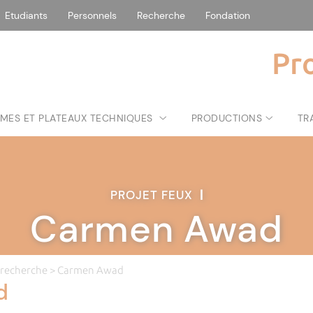
Etudiants
Personnels
Recherche
Fondation
Pr
MES ET PLATEAUX TECHNIQUES
PRODUCTIONS
TR
PROJET FEUX
|
Carmen Awad
 recherche
> Carmen Awad
d