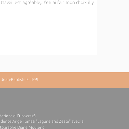
travail est agréable
,
J’en ai fait mon choix il y
Jean-Baptiste FILIPPI
azione di l'Università
idence Ange Tomasi "Lagune and Zeste" avec la
tographe Diane Moulenc