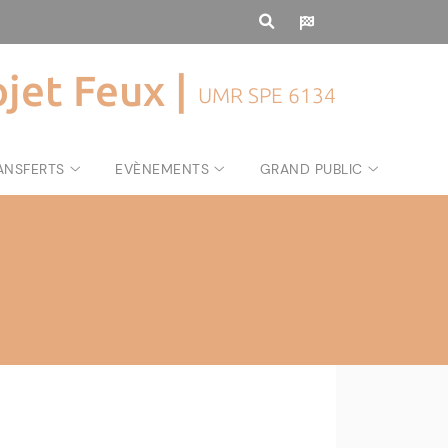
ojet Feux |
UMR SPE 6134
ANSFERTS
EVÈNEMENTS
GRAND PUBLIC