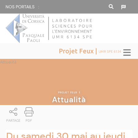
NOS PORTAILS :
Projet Feux |
UMR SPE 6134
Attualità
PROJET FEUX
|
Attualità
PARTAGE
PDF
Du samedi 30 mai au jeudi