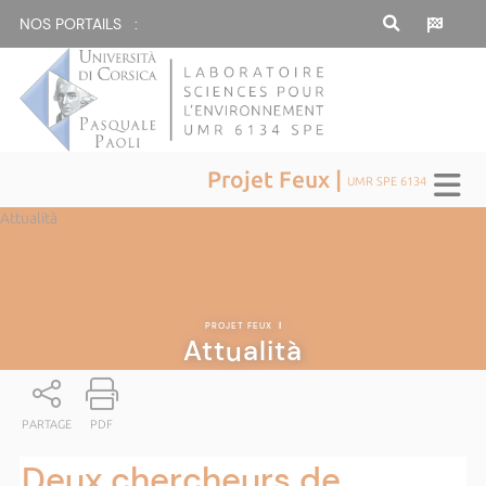
NOS PORTAILS :
Projet Feux |
UMR SPE 6134
Attualità
PROJET FEUX
|
Attualità
PARTAGE
PDF
Deux chercheurs de