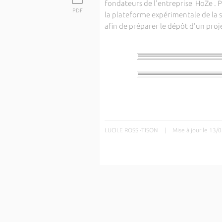
fondateurs de l'entreprise HoZe . 
PDF
la plateforme expérimentale de la s
afin de préparer le dépôt d'un pro
LUCILE ROSSI-TISON
|
Mise à jour le 13/