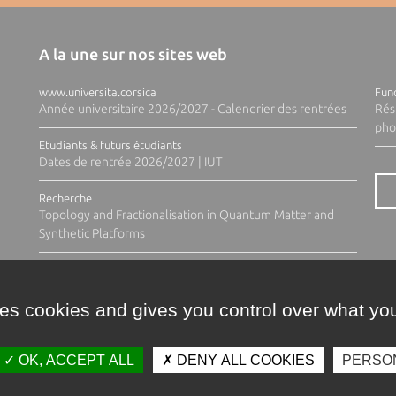
A la une sur nos sites web
www.universita.corsica
Fund
Année universitaire 2026/2027 - Calendrier des rentrées
Rés
pho
Etudiants & futurs étudiants
Dates de rentrée 2026/2027 | IUT
Recherche
Topology and Fractionalisation in Quantum Matter and
Synthetic Platforms
ses cookies and gives you control over what you
OK, ACCEPT ALL
DENY ALL COOKIES
PERSO
Contacts
Plan d'accès
Espace 