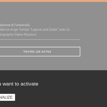
azione di l'Università
idence Ange Tomasi "Lagune and Zeste" avec la
tographe Diane Moulenc
TOUTES LES ACTUS
 want to activate
NALIZE
presse
Photothèque
Recrutement
Marchés publics