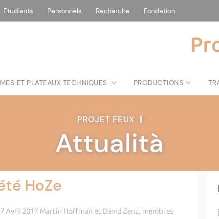
Etudiants
Personnels
Recherche
Fondation
Pr
MES ET PLATEAUX TECHNIQUES
PRODUCTIONS
TR
PROJET FEUX
|
Attualità
iété HoZe
au 7 Avril 2017 Martin Hoffman et David Zenz, membres