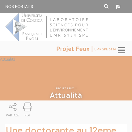
NOS PORTAILS :
Projet Feux |
UMR SPE 6134
Attualità
PROJET FEUX
|
Attualità
PARTAGE
PDF
Une doctorante au 12eme