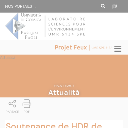
NOS PORTAILS :
Projet Feux |
UMR SPE 6134
Attualità
PROJET FEUX
|
Attualità
PARTAGE
PDF
Soutenance de HDR de