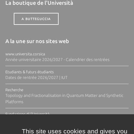
La boutique de l'Università
A BUTTEGUCCIA
A la une sur nos sites web
www.universita.corsica
Année universitaire 2026/2027 - Calendrier des rentrées
Etudiants & futurs étudiants
Dates de rentrée 2026/2027 | IUT
Recherche
Topology and Fractionalisation in Quantum Matter and Synthetic
Platforms
Fundazione di l'Università
Résidence Ange Tomasi "Lagune and Zeste" avec la photographe
Diane Moulenc
This site uses cookies and gives you