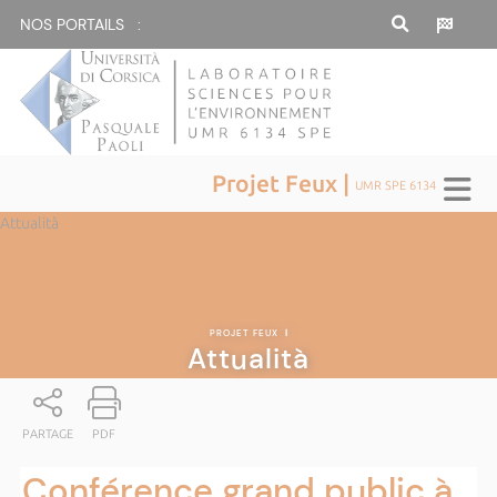
NOS PORTAILS :
Projet Feux |
UMR SPE 6134
Attualità
PROJET FEUX
|
Attualità
PARTAGE
PDF
Conférence grand public à