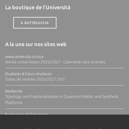
La boutique de l'Università
A BUTTEGUCCIA
A la une sur nos sites web
www.universita.corsica
Année universitaire 2026/2027 - Calendrier des rentrées
Etudiants & futurs étudiants
Dates de rentrée 2026/2027 | IUT
Recherche
Topology and Fractionalisation in Quantum Matter and Synthetic
Platforms
Fundazione di l'Università
Résidence Ange Tomasi "Lagune and Zeste" avec la photographe
Diane Moulenc