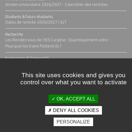
Année universitaire 2026/2027 - Calendrier des rentrées
Etudiants & futurs étudiants
Dates de rentrée 2026/2027 | IUT
Recherche
Les Rendez-vous de l'IES Cargèse : Quantiquement votre :
Pourquoi les trains flottent-ils ?
Fundazione di l'Università
Résidence Ange Tomasi "Lagune and Zeste" avec la photographe
Diane Moulenc
This site uses cookies and gives you
control over what you want to activate
TOUTES LES ACTUS
OK, ACCEPT ALL
DENY ALL COOKIES
Crédits et mentions légales
PERSONALIZE
Contacts
Plan d'accès
Espace presse
Photothèque
Recrutement
Marchés publics