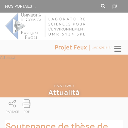
NOS PORTAILS :
Projet Feux |
UMR SPE 6134
Attualità
PROJET FEUX
|
Attualità
PARTAGE
PDF
Soutenance de thèse de