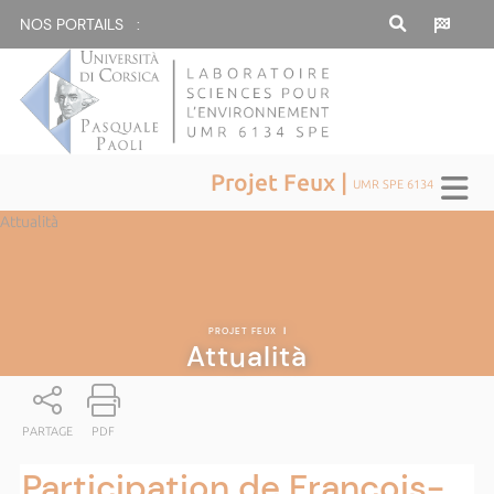
NOS PORTAILS :
Projet Feux |
UMR SPE 6134
Attualità
PROJET FEUX
|
Attualità
PARTAGE
PDF
Participation de François-