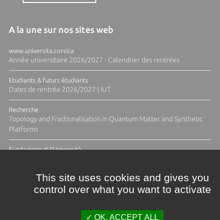
A la une sur nos sites web
www.universita.corsica
Année universitaire 2026/2027 - Calendrier des rentrées
Etudiants & futurs étudiants
Dates de rentrée 2026/2027 | IUT
Recherche
Topology and Fractionalisation in Quantum Matter and Synthetic
Platforms
Fundazione di l'Università
Résidence Ange Tomasi "Lagune and Zeste" avec la photographe
Diane Moulenc
This site uses cookies and gives you
control over what you want to activate
TOUTES LES ACTUS
OK, ACCEPT ALL