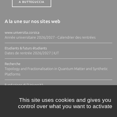
A BUTTEGUCCIA
A la une sur nos sites web
www.universita.corsica
Année universitaire 2026/2027 - Calendrier des rentrées
Etudiants & futurs étudiants
Dates de rentrée 2026/2027 | IUT
Recherche
Topology and Fractionalisation in Quantum Matter and Synthetic
Platforms
Fundazione di l'Università
Résidence Ange Tomasi "Lagune and Zeste" avec la photographe
Diane Moulenc
This site uses cookies and gives you
control over what you want to activate
TOUTES LES ACTUS