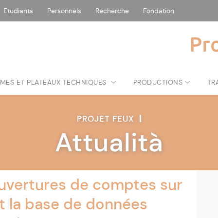
Etudiants
Personnels
Recherche
Fondation
Pr
MES ET PLATEAUX TECHNIQUES
PRODUCTIONS
TR
PROJET FEUX
|
Attualità
ouvertures de comptes sur
nt la base de données