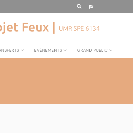
ojet Feux |
UMR SPE 6134
ANSFERTS
EVÈNEMENTS
GRAND PUBLIC