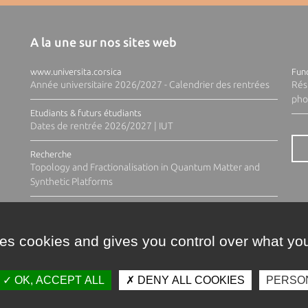
A la une sur nos sites web
www.universita.corsica
Fund
Année universitaire 2026/2027 - Calendrier des rentrées
Rés
pho
Etudiants & futurs étudiants
Dates de rentrée 2026/2027 | IUT
Recherche
Topology and Fractionalisation in Quantum Matter and
Synthetic Platforms
ses cookies and gives you control over what you
OK, ACCEPT ALL
DENY ALL COOKIES
PERSO
Contacts
Plan d'accès
Espace 