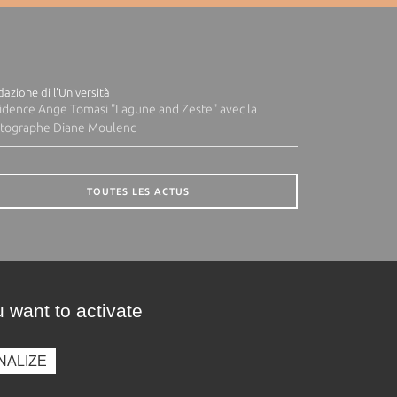
azione di l'Università
idence Ange Tomasi "Lagune and Zeste" avec la
tographe Diane Moulenc
TOUTES LES ACTUS
 want to activate
NALIZE
presse
Photothèque
Recrutement
Marchés publics