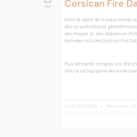
Corsican Fire D
PDF
Dans le cadre de travaux menés au
des caractéristiques géométrique
des images et des séquences d’i
données intitulée Corsican Fire Da
Plus de trente comptes ont été cr
Voici la cartographie des ouvertur
LUCILE ROSSI-TISON
|
Mise à jour le 15/