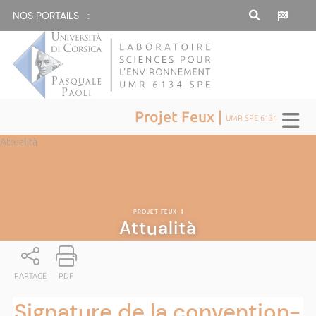
NOS PORTAILS :
Projet Feux |
UMR SPE 6134
Attualità
PROJET FEUX
|
Attualità
PARTAGE
PDF
Signature de la convention-