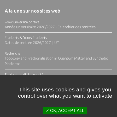
A la une sur nos sites web
www.universita.corsica
Année universitaire 2026/2027 - Calendrier des rentrées
Etudiants & futurs étudiants
Dates de rentrée 2026/2027 | IUT
Recherche
Topology and Fractionalisation in Quantum Matter and Synthetic
Platforms
Fundazione di l'Università
Résidence Ange Tomasi "Lagune and Zeste" avec la photographe
Diane Moulenc
This site uses cookies and gives you
control over what you want to activate
TOUTES LES ACTUS
OK, ACCEPT ALL