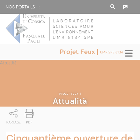
NOS PORTAILS :
Projet Feux |
UMR SPE 6134
Attualità
PROJET FEUX
|
Attualità
PARTAGE
PDF
Cinquantième ouverture de