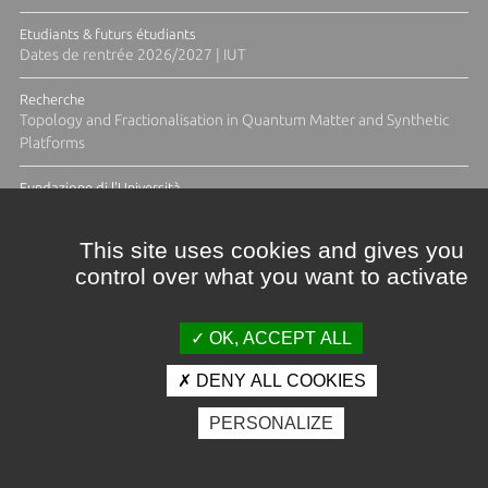
Etudiants & futurs étudiants
Dates de rentrée 2026/2027 | IUT
Recherche
Topology and Fractionalisation in Quantum Matter and Synthetic
Platforms
Fundazione di l'Università
Résidence Ange Tomasi "Lagune and Zeste" avec la photographe
Diane Moulenc
This site uses cookies and gives you
control over what you want to activate
TOUTES LES ACTUS
OK, ACCEPT ALL
DENY ALL COOKIES
Crédits et mentions légales
PERSONALIZE
Contacts
Plan d'accès
Espace presse
Photothèque
Recrutement
Marchés publics