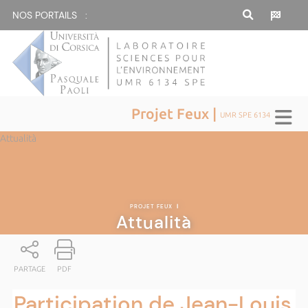
NOS PORTAILS :
Projet Feux |
UMR SPE 6134
Attualità
PROJET FEUX
|
Attualità
PARTAGE
PDF
Participation de Jean-Louis