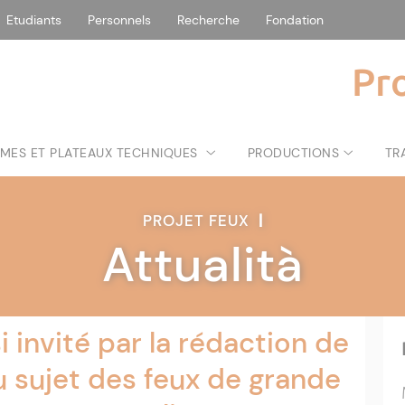
Etudiants
Personnels
Recherche
Fondation
Pr
MES ET PLATEAUX TECHNIQUES
PRODUCTIONS
TR
PROJET FEUX
|
Attualità
 invité par la rédaction de
u sujet des feux de grande