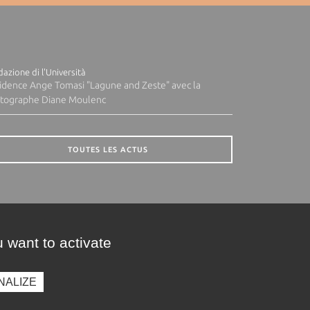
azione di l'Università
idence Ange Tomasi "Lagune and Zeste" avec la
tographe Diane Moulenc
TOUTES LES ACTUS
 want to activate
NALIZE
presse
Photothèque
Recrutement
Marchés publics