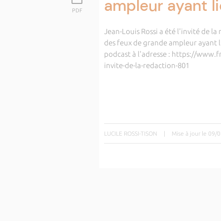
ampleur ayant li
PDF
Jean-Louis Rossi a été l'invité de l
des feux de grande ampleur ayant l
podcast à l'adresse : https://www.f
invite-de-la-redaction-801
LUCILE ROSSI-TISON
|
Mise à jour le 09/