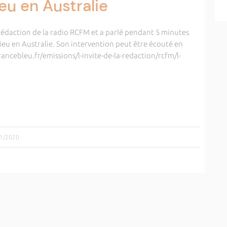
eu en Australie
a rédaction de la radio RCFM et a parlé pendant 5 minutes
ieu en Australie. Son intervention peut être écouté en
rancebleu.fr/emissions/l-invite-de-la-redaction/rcfm/l-
01/2020