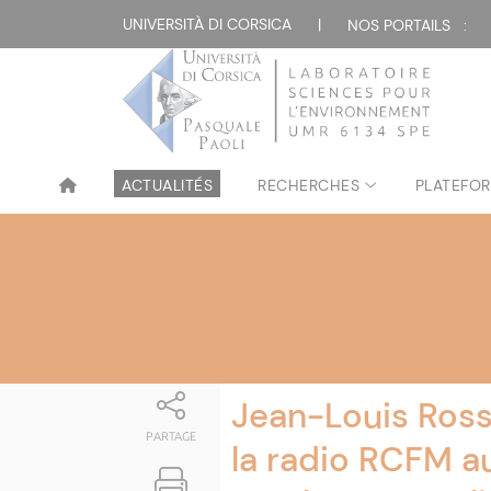
Attualità
UNIVERSITÀ DI CORSICA
|
NOS PORTAILS :
ACTUALITÉS
RECHERCHES
PLATEFOR
Jean-Louis Rossi
PARTAGE
la radio RCFM a