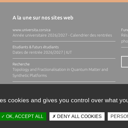
A la une sur nos sites web
www.universita.corsica
Fund
Année universitaire 2026/2027 - Calendrier des rentrées
Rés
pho
Etudiants & futurs étudiants
Dates de rentrée 2026/2027 | IUT
Recherche
Topology and Fractionalisation in Quantum Matter and
Synthetic Platforms
ses cookies and gives you control over what you
OK, ACCEPT ALL
DENY ALL COOKIES
PERSO
Contacts
Plan d'accès
Espace 