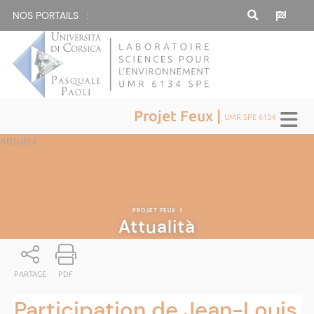
NOS PORTAILS :
Projet Feux |
UMR SPE 6134
Attualità
PROJET FEUX
|
Attualità
PARTAGE
PDF
Participation de Jean-Louis